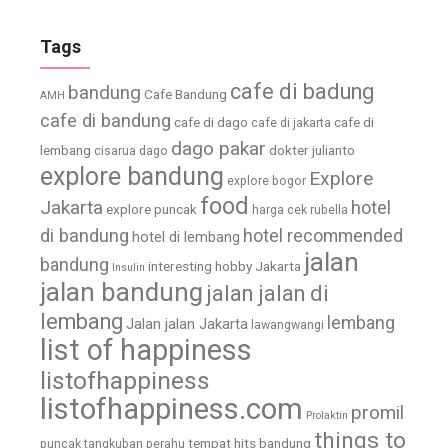
Tags
cafe di badung
bandung
Cafe Bandung
AMH
cafe di bandung
cafe di dago
cafe di
cafe di jakarta
dago pakar
lembang
dokter julianto
cisarua
dago
explore bandung
Explore
explore bogor
food
Jakarta
hotel
explore puncak
harga cek rubella
di bandung
hotel recommended
hotel di lembang
jalan
bandung
interesting hobby
Jakarta
Insulin
jalan bandung
jalan jalan di
lembang
lembang
Jalan jalan Jakarta
lawangwangi
list of happiness
listofhappiness
listofhappiness.com
promil
Prolaktin
things to
tempat hits bandung
puncak
tangkuban perahu