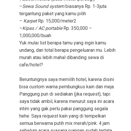
–
Sewa Sound system
biasanya Rp. 1-3juta
tergantung paket yang kamu pilih
–
Karpet
Rp. 15,000/meter2
–
Kipas / AC portable
Rp. 350,000 –
1,000,000/buah
Yuk mulai list berapa tamu yang ingin kamu
undang, dan total berapa pengeluaran mu. Lebih
murah atau lebih mahal dibanding sewa di
cafe/hotel?
.
Beruntungnya saya memilih hotel, karena disini
bisa custom warna pembungkus kain dan meja.
Panggung pun di sediakan (jika request), tapi
saya tidak ambil, karena menurut saya ini acara
intim yang gak perlu pakai panggung segala
hehe. Saya request kain yang di tempelkan
semua berwarna putih mix merah/pink. 4 jam
sebelum acara suasana ruangan sudah tertata