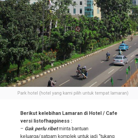
Park hotel (hotel yang kami pilih untuk tempat lamaran)
Berikut kelebihan Lamaran di Hotel / Cafe
versi listofhappiness :
–
Gak perlu ribet
minta bantuan
keluarga/satpam komplek untuk jadi “tukang